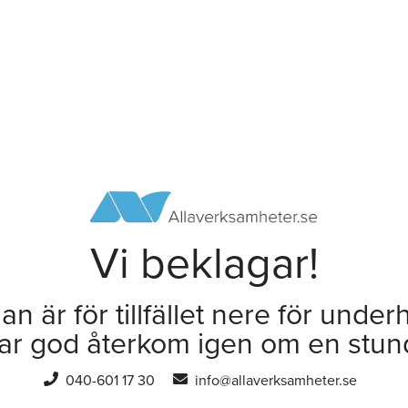
Vi beklagar!
an är för tillfället nere för underh
ar god återkom igen om en stun
040-601 17 30
info@allaverksamheter.se