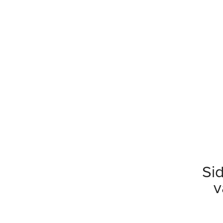
Sid
v