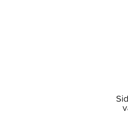
Sid
v