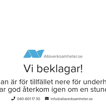
Vi beklagar!
an är för tillfället nere för underh
ar god återkom igen om en stun
040-601 17 30
info@allaverksamheter.se